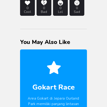
0
0
0
0
Cool
Bad
Lol
Sad
You May Also Like
Gokart Race
Area Gokart di Jepara Ourland
Park memiliki panjang lintasan