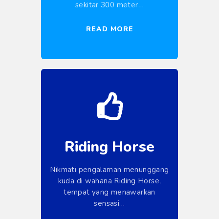
sekitar 300 meter…
READ MORE
Riding Horse
Nikmati pengalaman menunggang
kuda di wahana Riding Horse,
tempat yang menawarkan
sensasi…